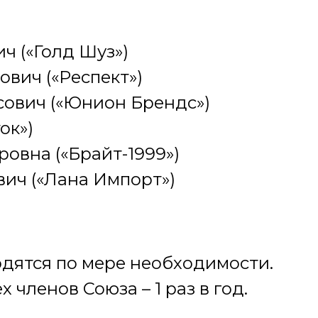
ч («Голд Шуз»)
вич («Респект»)
сович («Юнион Брендс»)
ок»)
овна («Брайт-1999»)
ич («Лана Импорт»)
дятся по мере необходимости.
 членов Союза – 1 раз в год.